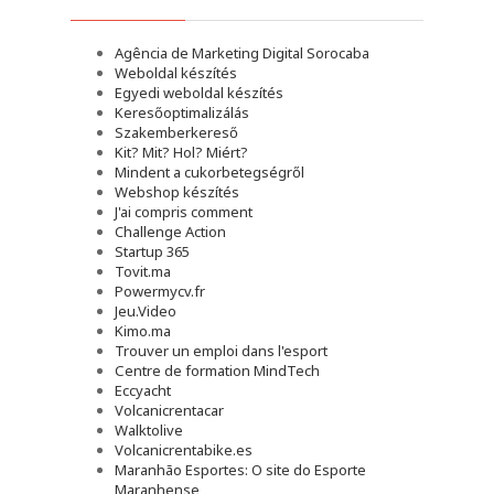
Agência de Marketing Digital Sorocaba
Weboldal készítés
Egyedi weboldal készítés
Keresőoptimalizálás
Szakemberkereső
Kit? Mit? Hol? Miért?
Mindent a cukorbetegségről
Webshop készítés
J'ai compris comment
Challenge Action
Startup 365
Tovit.ma
Powermycv.fr
Jeu.Video
Kimo.ma
Trouver un emploi dans l'esport
Сentre de formation MindTech
Eccyacht
Volcanicrentacar
Walktolive
Volcanicrentabike.es
Maranhão Esportes: O site do Esporte
Maranhense