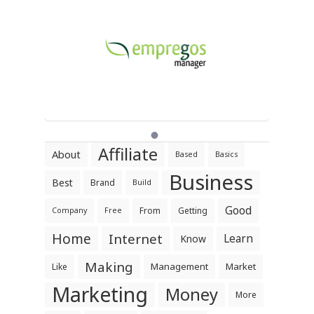
Affiliate
About
Based
Basics
Business
Best
Brand
Build
Good
From
Getting
Company
Free
Home
Internet
Learn
Know
Making
Management
Market
Like
Marketing
Money
More